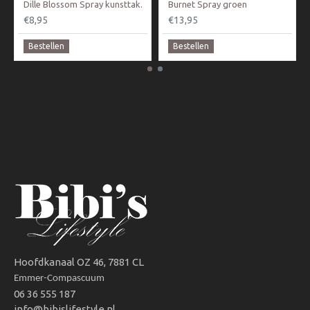
Dille Blossom Spray kunsttak.
Burnet Spray groen
€8,95
€13,95
Bestellen
Bestellen
Hoofdkanaal OZ 46, 7881 CL
Emmer-Compascuum
06 36 555 187
info@bibislifestyle.nl