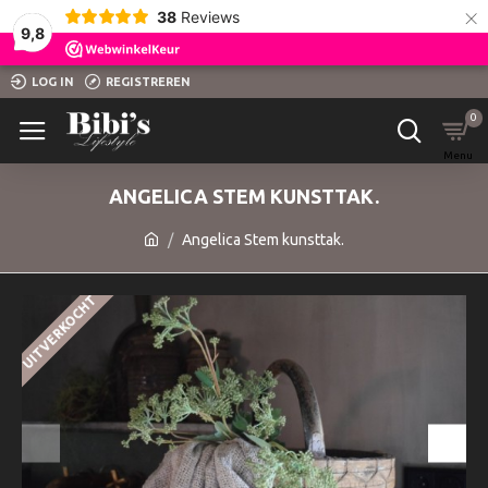
×
38
Reviews
9,8
LOG IN
REGISTREREN
0
ANGELICA STEM KUNSTTAK.
Angelica Stem kunsttak.
UITVERKOCHT