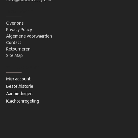
INFORMATIE
Over ons
Privacy Policy
Algemene voorwaarden
Contact
Retourneren
Site Map
MIJN ACCOUNT
Mijn account
Bestelhistorie
Aanbiedingen
Klachtenregeling
Copyright © 2020, Bibi's Lifestyle, Alle rechten voorbehouden