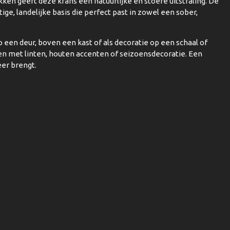
kken geeft deze krans een natuurlijke en stoere uitstraling. De
tige, landelijke basis die perfect past in zowel een sober,
p een deur, boven een kast of als decoratie op een schaal of
n met linten, houten accenten of seizoensdecoratie. Een
eer brengt.