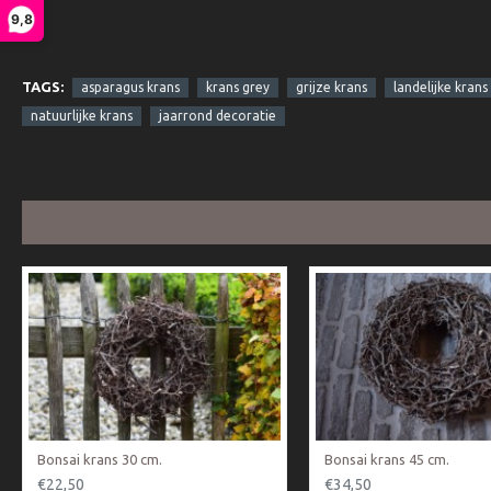
9,8
TAGS:
asparagus krans
krans grey
grijze krans
landelijke krans
natuurlijke krans
jaarrond decoratie
Bonsai krans 30 cm.
Bonsai krans 45 cm.
€22,50
€34,50