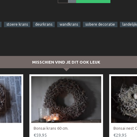
stoere krans
deurkrans
wandkrans
sobere decoratie
landelij
MISSCHIEN VIND JE DIT OOK LEUK
Bonsai krans 60 cm.
Bonsai nest 
€59,95
€29,95