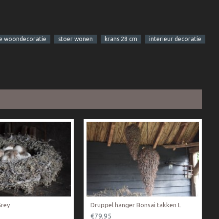
ke woondecoratie
stoer wonen
krans 28 cm
interieur decoratie
Grey
Druppel hanger Bonsai takken L
€79,95