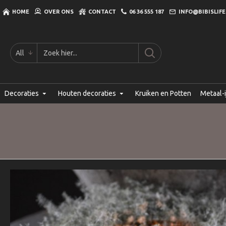
HOME
OVER ONS
CONTACT
06 36 555 187
INFO@BIBISLIFE
All
Decoraties
Houten decoraties
Kruiken en Potten
Metaal-i