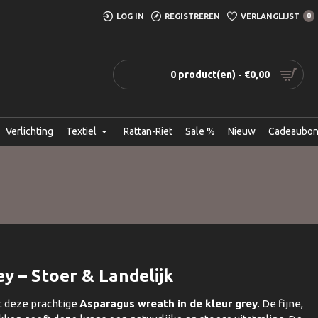
LOG IN
REGISTREREN
VERLANGLIJST
0
0 product(en) - €0,00
Verlichting
Textiel
Rattan-Riet
Sale %
Nieuw
Cadeaubo
 – Stoer & Landelijk
t deze prachtige
Asparagus wreath in de kleur grey
. De fijne,