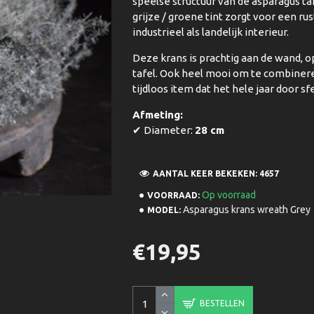
speelse structuur van de asparagus ta
grijze / groene tint zorgt voor een rus
industrieel als landelijk interieur.
Deze krans is prachtig aan de wand, o
tafel. Ook heel mooi om te combinere
tijdloos item dat het hele jaar door sf
Afmeting:
✔ Diameter:
28 cm
AANTAL KEER BEKEKEN: 4657
Op voorraad
VOORRAAD:
Asparagus krans wreath Grey
MODEL:
€19,95
BESTELLEN