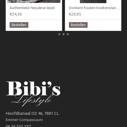
Authentieke Nepalese lepel
Donkere houten boekenstandaard
€34,50
€29,95
Bestellen
Bestellen
Hoofdkanaal OZ 46, 7881 CL
Emmer-Compascuum
06 36 555 187