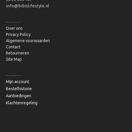
info@bibislifestyle.nl
INFORMATIE
Over ons
Privacy Policy
Algemene voorwaarden
Contact
Retourneren
Site Map
MIJN ACCOUNT
Mijn account
Bestelhistorie
Aanbiedingen
Klachtenregeling
Copyright © 2020, Bibi's Lifestyle, Alle rechten voorbehouden