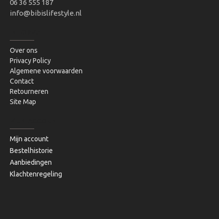
06 36 555 187
info@bibislifestyle.nl
INFORMATIE
Over ons
Privacy Policy
Algemene voorwaarden
Contact
Retourneren
Site Map
MIJN ACCOUNT
Mijn account
Bestelhistorie
Aanbiedingen
Klachtenregeling
Copyright © 2020, Bibi's Lifestyle, Alle rechten voorbehouden