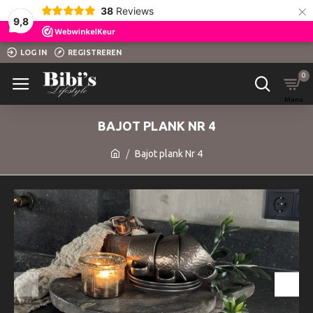
×
38
Reviews
9,8
LOG IN
REGISTREREN
0
BAJOT PLANK NR 4
Bajot plank Nr 4