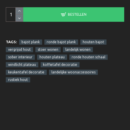
BESTELLEN
TAGS:
bajot plank
ronde bajot plank
houten bajot
vergrijsd hout
stoer wonen
landelijk wonen
sober interieur
houten plateau
ronde houten schaal
windlicht plateau
koffietafel decoratie
keukentafel decoratie
landelijke woonaccessoires
rustiek hout