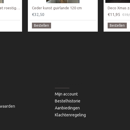
Ceder guirlande 120 cm met roestige bellen ketting
Ceder kunst guirlande 120 cm
Deco Xmas z
€32,50
€11,95
€19,
Bestellen
Bestellen
MIJN ACCOUNT
Mijn account
Bestelhistorie
waarden
Aanbiedingen
Klachtenregeling