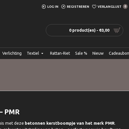
LOG IN
REGISTREREN
VERLANGLIJST
0
0 product(en) - €0,00
Verlichting
Textiel
Rattan-Riet
Sale %
Nieuw
Cadeaubo
– PMR
huis met deze
betonnen kerstboompje van het merk PMR
.