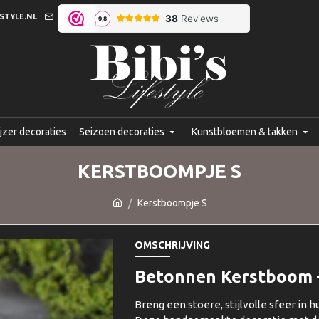
STYLE.NL
jzer decoraties
Seizoen decoraties
Kunstbloemen & takken
KERSTBOOMPJE S
Kerstboompje S
OMSCHRIJVING
Betonnen Kerstboom 
Breng een stoere, stijlvolle sfeer in 