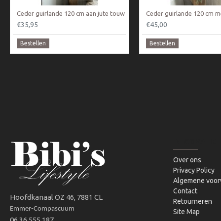
Ceder guirlande 120 cm aan jute touw
€35,95
€45,00
Bestellen
Bestellen
INFORMATIE
Over ons
Privacy Policy
Algemene voor
Contact
Hoofdkanaal OZ 46, 7881 CL
Retourneren
Emmer-Compascuum
Site Map
06 36 555 187