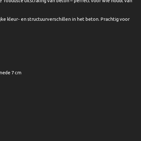
robuuste uitstraling van beton – perfect voor wie houdt van
jke kleur- en structuurverschillen in het beton. Prachtig voor
nede 7 cm