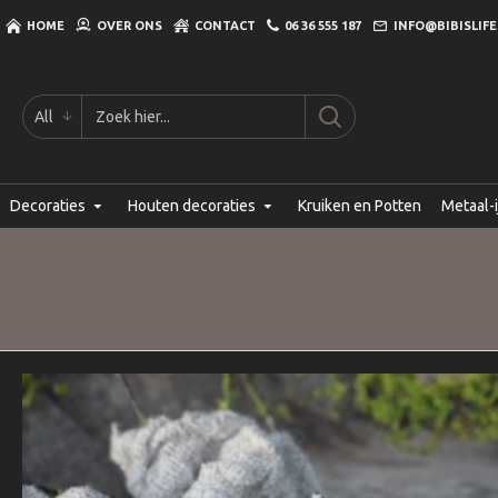
HOME
OVER ONS
CONTACT
06 36 555 187
INFO@BIBISLIFE
All
Decoraties
Houten decoraties
Kruiken en Potten
Metaal-i