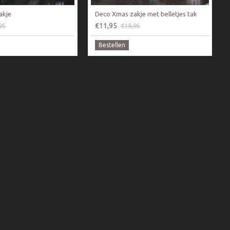
akje
Deco Xmas zakje met belletjes tak
€11,95
95
€19,95
Bestellen