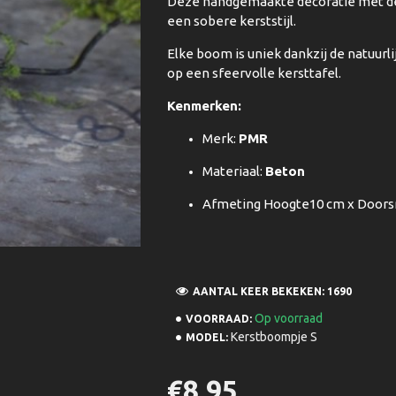
Deze handgemaakte decoratie met de 
een sobere kerststijl.
Elke boom is uniek dankzij de natuurli
op een sfeervolle kersttafel.
Kenmerken:
Merk:
PMR
Materiaal:
Beton
Afmeting Hoogte10 cm x Doors
AANTAL KEER BEKEKEN: 1690
Op voorraad
VOORRAAD:
Kerstboompje S
MODEL:
€8,95