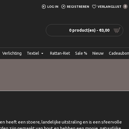
LOG IN
REGISTREREN
VERLANGLIJST
0
0 product(en) - €0,00
Verlichting
Textiel
Rattan-Riet
Sale %
Nieuw
Cadeaubo
 heeft een stoere, landelijke uitstraling en is een sfeervolle
orden zijn gemaakt van hout en hebben een mooie, natuurlijke