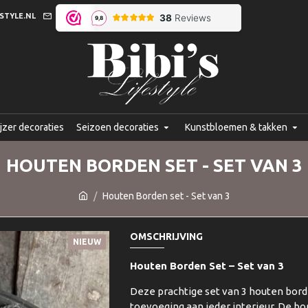
STYLE.NL
jzer decoraties
Seizoen decoraties
Kunstbloemen & takken
HOUTEN BORDEN SET - SET VAN 3
Houten Borden set - Set van 3
OMSCHRIJVING
NIEUW
Houten Borden Set – Set van 3
Deze prachtige set van 3 houten borden
toevoeging aan ieder interieur. De b