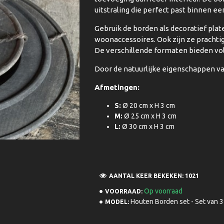
uitstraling die perfect past binnen ee
Gebruik de borden als decoratief plat
woonaccessoires. Ook zijn ze prachtig
De verschillende formaten bieden vo
Door de natuurlijke eigenschappen van 
Afmetingen:
S:
Ø 20 cm x H 3 cm
M:
Ø 25 cm x H 3 cm
L:
Ø 30 cm x H 3 cm
AANTAL KEER BEKEKEN: 1021
Op voorraad
VOORRAAD:
Houten Borden set - Set van 3
MODEL: