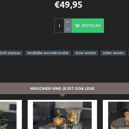
€49,95
BESTELLEN
licht plateau
landelijke woondecoratie
stoer wonen
sober wonen
MISSCHIEN VIND JE DIT OOK LEUK