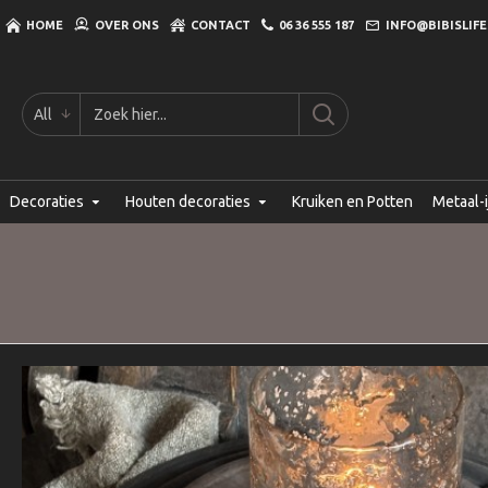
HOME
OVER ONS
CONTACT
06 36 555 187
INFO@BIBISLIFE
All
Decoraties
Houten decoraties
Kruiken en Potten
Metaal-i