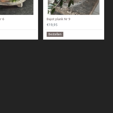
r 6
Bajot plank Nr 9
€19,95
Bestellen