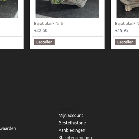
Bajot plank Nr 5
Bajot plank N
€22,50
€19,95
Bestellen
Bestellen
MIJN ACCOUNT
Mijn account
Bestelhistorie
waarden
Aanbiedingen
Klachtenregeling