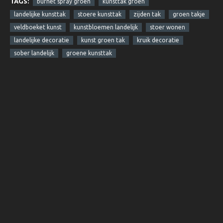
TAGS:
burnet spray groen
kunsttak groen
landelijke kunsttak
stoere kunsttak
zijden tak
groen takje
veldboeket kunst
kunstbloemen landelijk
stoer wonen
landelijke decoratie
kunst groen tak
kruik decoratie
sober landelijk
groene kunsttak