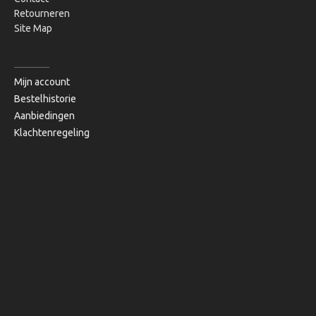
Retourneren
Site Map
MIJN ACCOUNT
Mijn account
Bestelhistorie
Aanbiedingen
Klachtenregeling
Copyright © 2020, Bibi's Lifestyle, Alle rechten voorbehouden