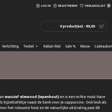
LOG IN
REGISTREREN
VERLANGLIJST
0
0 product(en) - €0,00
Verlichting
Textiel
Rattan-Riet
Sale %
Nieuw
Cadeaubo
van
massief elmwood (iepenhout)
en is een echte must-have
als bijzettafeltje naast de bank voor je cappuccino . Ook leuk als
Door het robuuste hout en de natuurlijke uitstraling past dit