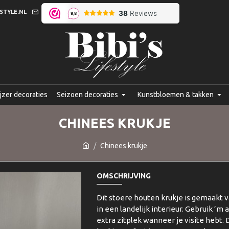
STYLE.NL
jzer decoraties
Seizoen decoraties
Kunstbloemen & takken
CHINEES KRUKJE
Chinees krukje
OMSCHRIJVING
Dit stoere houten krukje is gemaakt 
in een landelijk interieur. Gebruik ’m 
extra zitplek wanneer je visite hebt. 