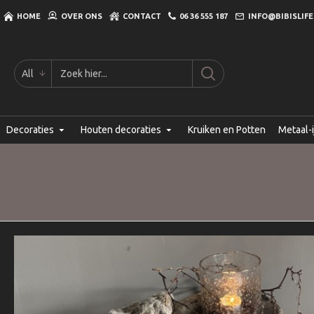
HOME
OVER ONS
CONTACT
06 36 555 187
INFO@BIBISLIFE
All
Decoraties
Houten decoraties
Kruiken en Potten
Metaal-i