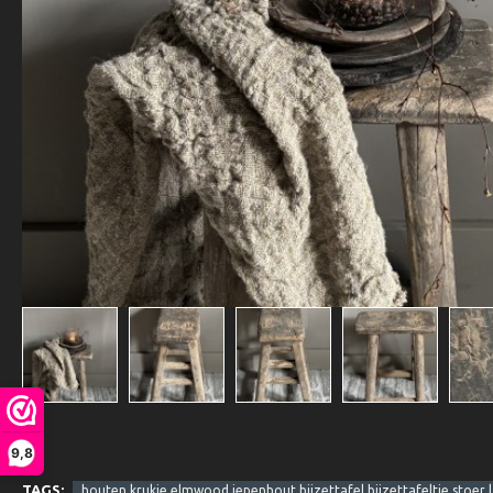
9,8
TAGS:
houten krukje elmwood iepenhout bijzettafel bijzettafeltje stoer l