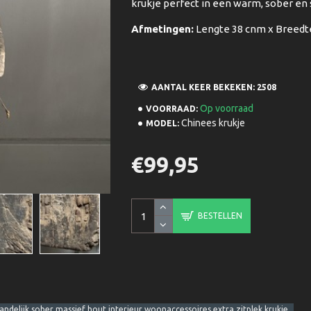
krukje perfect in een warm, sober en s
Afmetingen:
Lengte 38 cnm x Breedt
AANTAL KEER BEKEKEN: 2508
Op voorraad
VOORRAAD:
Chinees krukje
MODEL:
€99,95
BESTELLEN
andelijk sober massief hout interieur woonaccessoires extra zitplek krukje