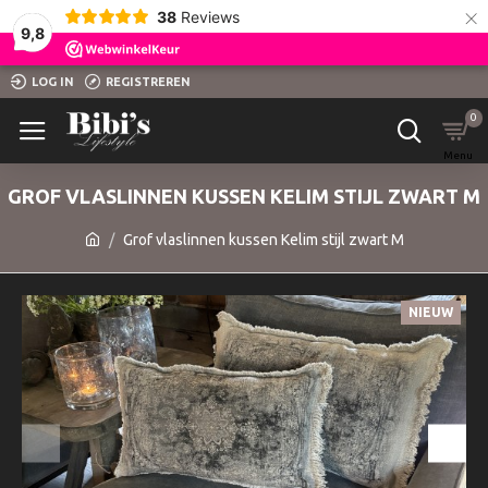
×
38
Reviews
9,8
LOG IN
REGISTREREN
0
GROF VLASLINNEN KUSSEN KELIM STIJL ZWART M
Grof vlaslinnen kussen Kelim stijl zwart M
NIEUW