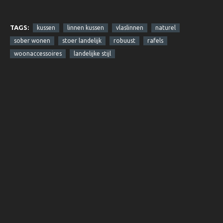
TAGS:
kussen
linnen kussen
vlaslinnen
naturel
sober wonen
stoer landelijk
robuust
rafels
woonaccessoires
landelijke stijl