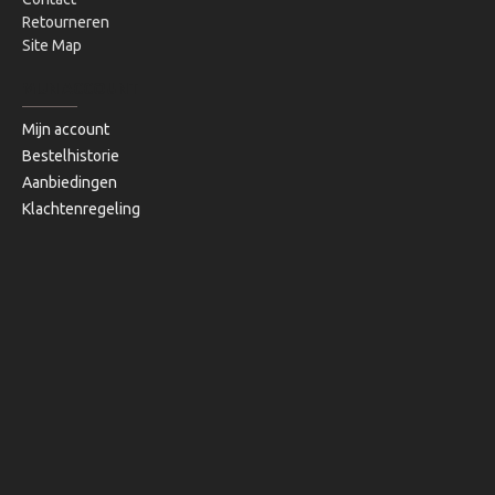
Retourneren
Site Map
MIJN ACCOUNT
Mijn account
Bestelhistorie
Aanbiedingen
Klachtenregeling
Copyright © 2020, Bibi's Lifestyle, Alle rechten voorbehouden