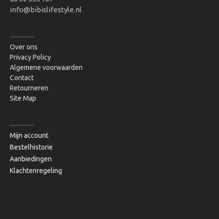
info@bibislifestyle.nl
INFORMATIE
Over ons
Privacy Policy
Algemene voorwaarden
Contact
Retourneren
Site Map
MIJN ACCOUNT
Mijn account
Bestelhistorie
Aanbiedingen
Klachtenregeling
Copyright © 2020, Bibi's Lifestyle, Alle rechten voorbehouden