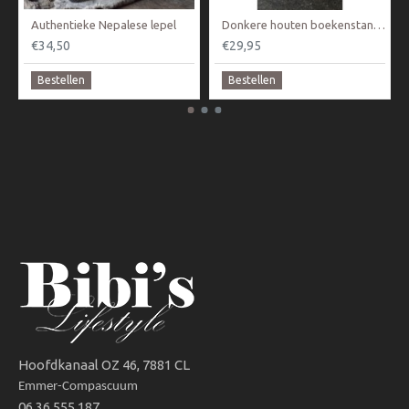
Authentieke Nepalese lepel
Donkere houten boekenstandaard
€34,50
€29,95
Bestellen
Bestellen
Hoofdkanaal OZ 46, 7881 CL
Emmer-Compascuum
06 36 555 187