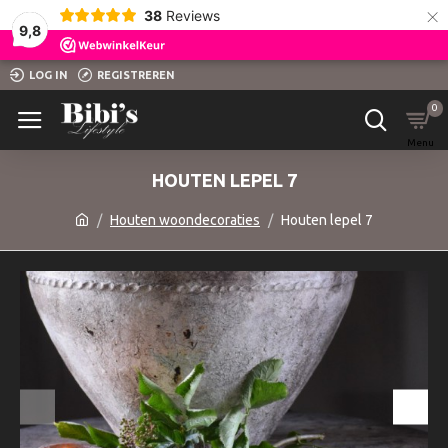
×
38
Reviews
9,8
LOG IN
REGISTREREN
0
HOUTEN LEPEL 7
Houten woondecoraties
Houten lepel 7