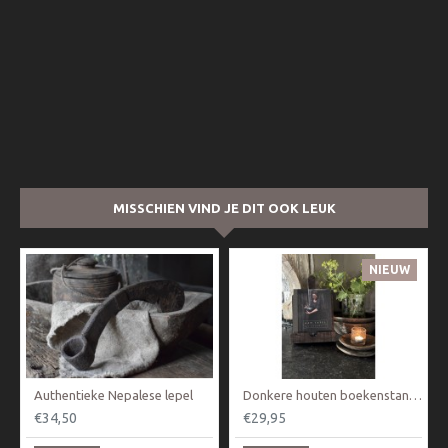
MISSCHIEN VIND JE DIT OOK LEUK
NIEUW
Authentieke Nepalese lepel
Donkere houten boekenstandaard
€34,50
€29,95