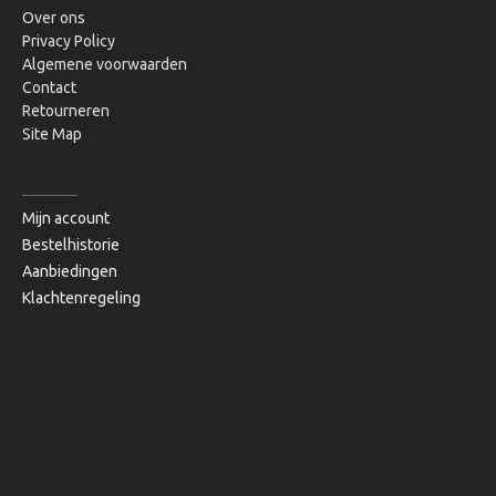
Over ons
Privacy Policy
Algemene voorwaarden
Contact
Retourneren
Site Map
MIJN ACCOUNT
Mijn account
Bestelhistorie
Aanbiedingen
Klachtenregeling
Copyright © 2020, Bibi's Lifestyle, Alle rechten voorbehouden