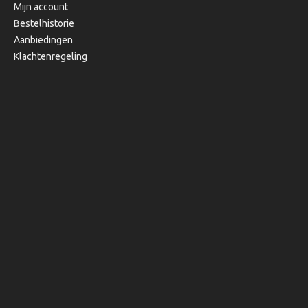
Mijn account
Bestelhistorie
Aanbiedingen
Klachtenregeling
Copyright © 2020, Bibi's Lifestyle, Alle rechten voorbehouden