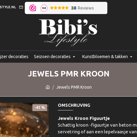
STYLE.NL
jzer decoraties
Seizoen decoraties
Kunstbloemen & takken
JEWELS PMR KROON
Jewels PMR Kroon
OMSCHRIJVING
-41 %
Jewels Kroon Figuurtje
Schattig kroon -figuurtje van beton 
servetring of aan een lepelvaasje va