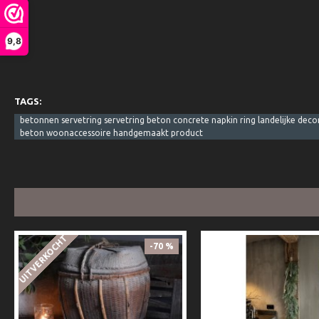
9,8
TAGS:
betonnen servetring servetring beton concrete napkin ring landelijke decor
beton woonaccessoire handgemaakt product
UITVERKOCHT
-70 %