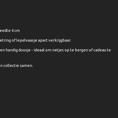
reedte 4 cm
vetring of lepelvaasje apart verkrijgbaar.
n handig doosje - ideaal om netjes op te bergen of cadeau te
en collectie samen.