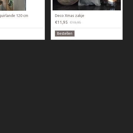
guirlande 120 cm
Deco Xmas zakje
€11,95
€19,95
Bestellen