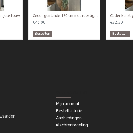
n jute touw
Ceder guirlande 120 cm met roestige bellen ketting
Ceder kunst 
€45,00
€32,50
Bestellen
Bestellen
MIJN ACCOUNT
Mijn account
Bestelhistorie
waarden
Aanbiedingen
Klachtenregeling