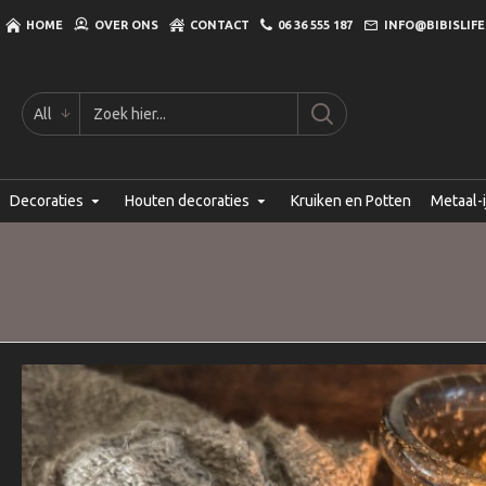
HOME
OVER ONS
CONTACT
06 36 555 187
INFO@BIBISLIFE
All
Decoraties
Houten decoraties
Kruiken en Potten
Metaal-i