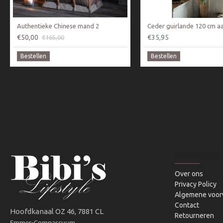
Authentieke Chinese mand 2
Ceder guirlande 120 cm aa
€50,00
€35,95
€165,00
Bestellen
Bestellen
INFORMATIE
Over ons
Privacy Policy
Algemene voor
Contact
Hoofdkanaal OZ 46, 7881 CL
Retourneren