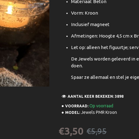
Materiaal: Beton
Vorm: Kroon
Inclusief magneet
Afmetingen: Hoogte 4,5 cm x B
Let op: alleen het figuurtje; ser
De Jewels worden geleverd in ee
doen.
Spaar ze allemaal en stel je eig
AANTAL KEER BEKEKEN: 3898
Op voorraad
VOORRAAD:
Jewels PMR Kroon
MODEL:
€3,50
€5,95