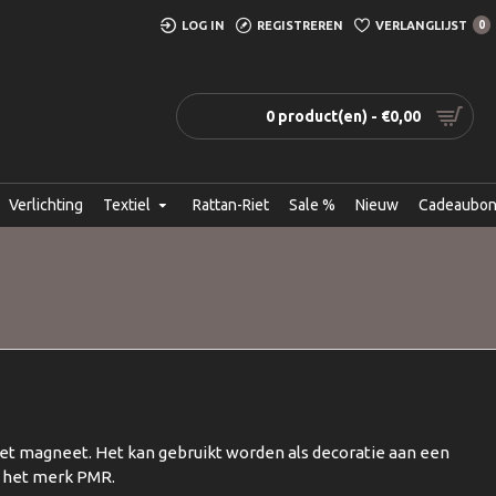
LOG IN
REGISTREREN
VERLANGLIJST
0
0 product(en) - €0,00
Verlichting
Textiel
Rattan-Riet
Sale %
Nieuw
Cadeaubo
met magneet. Het kan gebruikt worden als decoratie aan een
n het merk PMR.