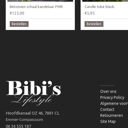
Betonnen schaal kandelaar PMR
Candle tube black.
€125,00
€5,95
Bestellen
Bestellen
INFORMATIE
Over ons
Privacy Policy
Algemene voor
Contact
Hoofdkanaal OZ 46, 7881 CL
Retourneren
Emmer-Compascuum
Site Map
06 36 555 187