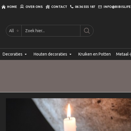
HOME
OVER ONS
CONTACT
06 36 555 187
INFO@BIBISLIFE
All
Decoraties
Houten decoraties
Kruiken en Potten
Metaal-i