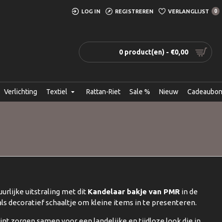
LOG IN
REGISTREREN
VERLANGLIJST
0
0 product(en) - €0,00
Verlichting
Textiel
Rattan-Riet
Sale %
Nieuw
Cadeaubo
urlijke uitstraling met dit
Kandelaar bakje van PMR
in de
 als decoratief schaaltje om kleine items in te presenteren.
nt zorgen samen voor een landelijke en tijdloze look die in