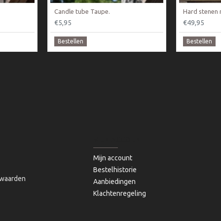
Candle tube Taupe.
Hard stenen 
€5,95
€49,95
Bestellen
Bestellen
MIJN ACCOUNT
Mijn account
Bestelhistorie
waarden
Aanbiedingen
Klachtenregeling