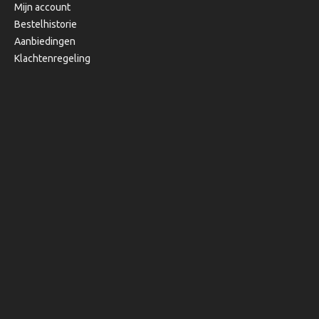
Mijn account
Bestelhistorie
Aanbiedingen
Klachtenregeling
Copyright © 2020, Bibi's Lifestyle, Alle rechten voorbehouden