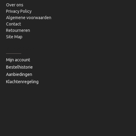
Over ons
Privacy Policy
Algemene voorwaarden
Contact
Retourneren
Site Map
MIJN ACCOUNT
Mijn account
Bestelhistorie
Aanbiedingen
Klachtenregeling
Copyright © 2020, Bibi's Lifestyle, Alle rechten voorbehouden