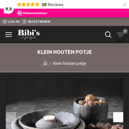
×
38
Reviews
9,8
LOG IN
REGISTREREN
0
KLEIN HOUTEN POTJE
Klein houten potje