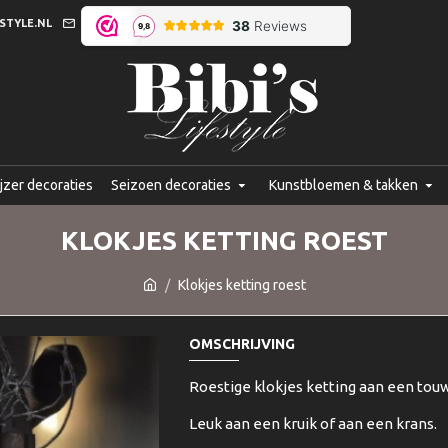
STYLE.NL
jzer decoraties
Seizoen decoraties
Kunstbloemen & takken
KLOKJES KETTING ROEST
Klokjes ketting roest
OMSCHRIJVING
Roestige klokjes ketting aan een touw,
Leuk aan een kruik of aan een krans.