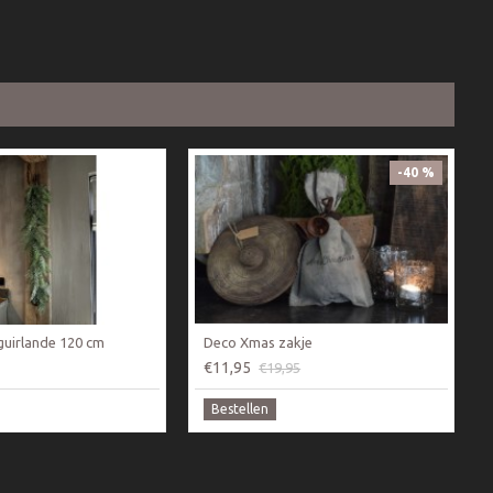
-40 %
guirlande 120 cm
Deco Xmas zakje
€11,95
€19,95
Bestellen