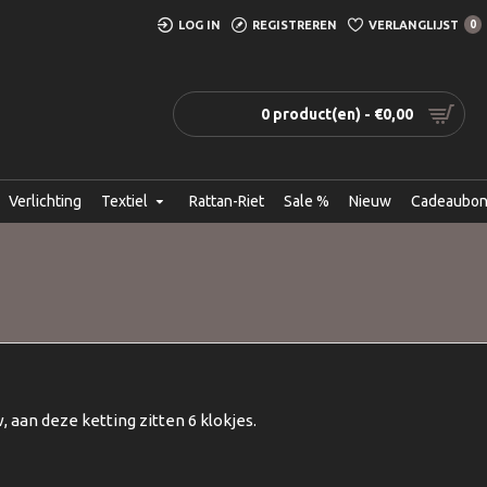
LOG IN
REGISTREREN
VERLANGLIJST
0
0 product(en) - €0,00
Verlichting
Textiel
Rattan-Riet
Sale %
Nieuw
Cadeaubo
 aan deze ketting zitten 6 klokjes.