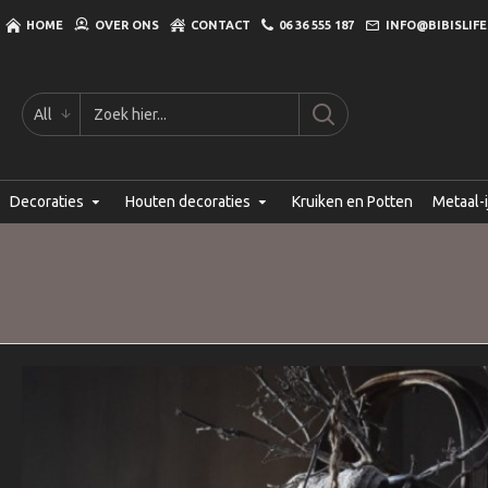
HOME
OVER ONS
CONTACT
06 36 555 187
INFO@BIBISLIFE
All
Decoraties
Houten decoraties
Kruiken en Potten
Metaal-i