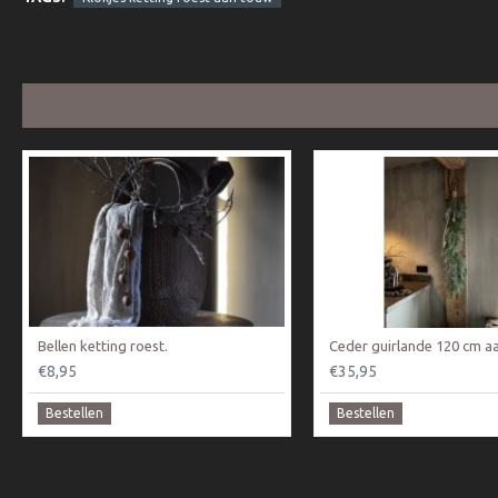
Bellen ketting roest.
Ceder guirlande 120 cm aa
€8,95
€35,95
Bestellen
Bestellen