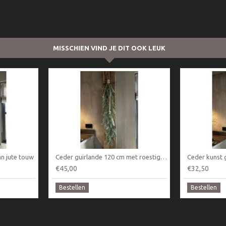
MISSCHIEN VIND JE DIT OOK LEUK
n jute touw
Ceder guirlande 120 cm met roestige bellen ketting
Ceder kunst 
€45,00
€32,50
Bestellen
Bestellen