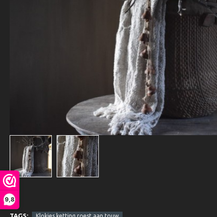
9,8
TAGS:
Klokjes ketting roest aan touw