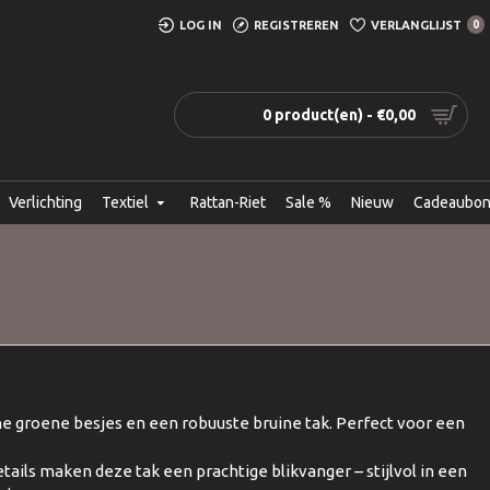
LOG IN
REGISTREREN
VERLANGLIJST
0
0 product(en) - €0,00
Verlichting
Textiel
Rattan-Riet
Sale %
Nieuw
Cadeaubo
e groene besjes en een robuuste bruine tak. Perfect voor een
tails maken deze tak een prachtige blikvanger – stijlvol in een