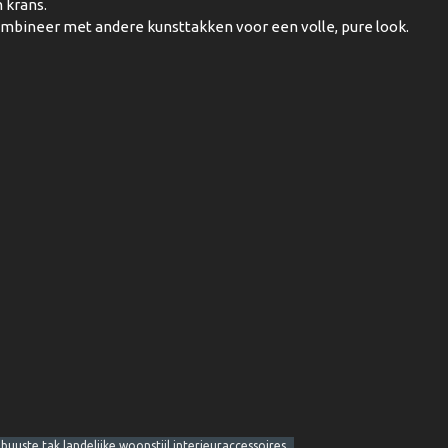
 krans.
ombineer met andere kunsttakken voor een volle, pure look.
uuste tak landelijke woonstijl interieuraccessoires