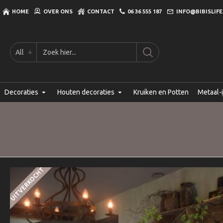
HOME
OVER ONS
CONTACT
06 36 555 187
INFO@BIBISLIFE
All
Decoraties
Houten decoraties
Kruiken en Potten
Metaal-i
UITVERKOCHT