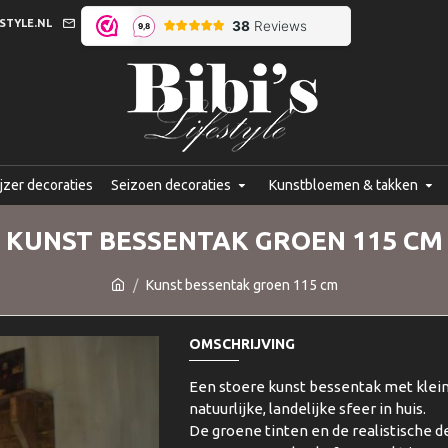
STYLE.NL
jzer decoraties
Seizoen decoraties
Kunstbloemen & takken
KUNST BESSENTAK GROEN 115 CM
Kunst bessentak groen 115 cm
OMSCHRIJVING
Een stoere kunst bessentak met klein
natuurlijke, landelijke sfeer in huis.
De groene tinten en de realistische de