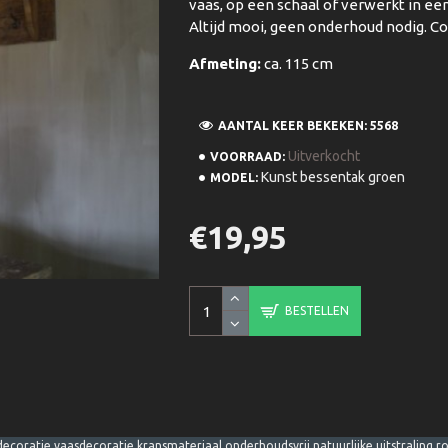
vaas, op een schaal of verwerkt in een
Altijd mooi, geen onderhoud nodig. C
Afmeting:
ca. 115 cm
AANTAL KEER BEKEKEN: 5568
Uitverkocht
VOORRAAD:
Kunst bessentak groen
MODEL:
€19,95
BESTELLEN
coratie vaasdecoratie kransmateriaal onderhoudsvrij natuurlijke uitstraling rob