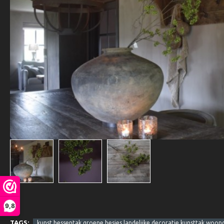
9,8
TAGS:
kunst bessentak groene besjes landelijke decoratie kunsttak woonde