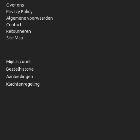
Over ons
Privacy Policy
Algemene voorwaarden
Contact
Retourneren
Site Map
MIJN ACCOUNT
Mijn account
Bestelhistorie
Aanbiedingen
Klachtenregeling
Copyright © 2020, Bibi's Lifestyle, Alle rechten voorbehouden