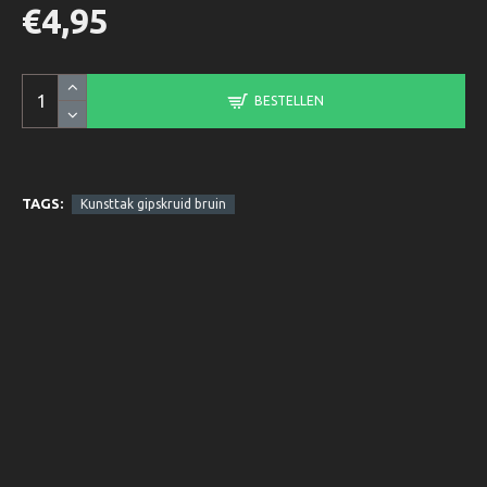
€4,95
BESTELLEN
TAGS:
Kunsttak gipskruid bruin