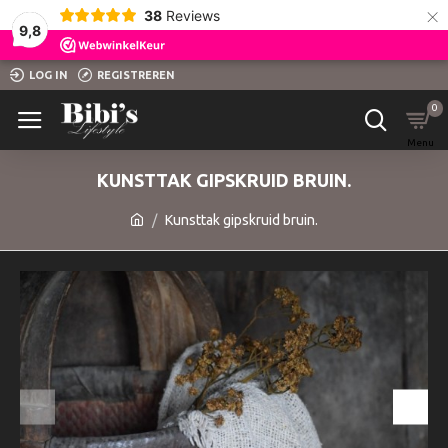
×
38
Reviews
9,8
LOG IN
REGISTREREN
0
KUNSTTAK GIPSKRUID BRUIN.
Kunsttak gipskruid bruin.