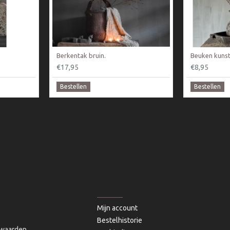
Berkentak bruin.
Beuken kunst
€17,95
€8,95
Bestellen
Bestellen
MIJN ACCOUNT
Mijn account
Bestelhistorie
waarden