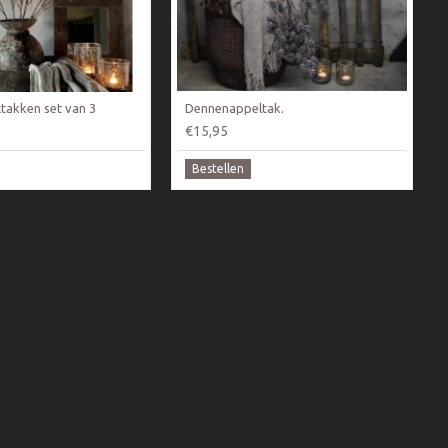
takken set van 3
Dennenappeltak.
€15,95
Bestellen