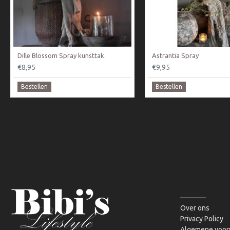
Dille Blossom Spray kunsttak.
Astrantia Spray
€8,95
€9,95
Bestellen
Bestellen
INFORMATIE
Over ons
Privacy Policy
Algemene voor