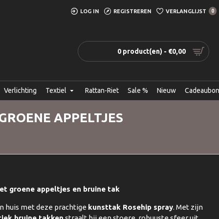
LOG IN
REGISTREREN
VERLANGLIJST
0
0 product(en) - €0,00
Verlichting
Textiel
Rattan-Riet
Sale %
Nieuw
Cadeaubo
 GROENE APPELTJES
et groene appeltjes en bruine tak
in huis met deze prachtige
kunsttak Rosehip spray
. Met zijn
tiek bruine takken
straalt hij een stoere, robuuste sfeer uit.