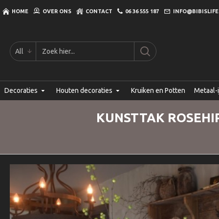
HOME
OVER ONS
CONTACT
06 36 555 187
INFO@BIBISLIFE
All
Decoraties
Houten decoraties
Kruiken en Potten
Metaal-i
KUNSTTAK ROSEHIP