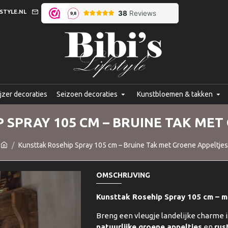
STYLE.NL
jzer decoraties
Seizoen decoraties
Kunstbloemen & takken
 SPRAY 105 CM – BRUINE TAK MET
Kunsttak Rosehip Spray 105 cm – Bruine Tak met Groene Appeltjes
OMSCHRIJVING
Kunsttak Rosehip Spray 105 cm – m
Breng een vleugje landelijke charme 
natuurlijke groene appeltjes
en
rus