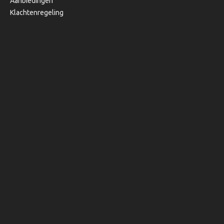
Aanbiedingen
Klachtenregeling
Copyright © 2020, Bibi's Lifestyle, Alle rechten voorbehouden