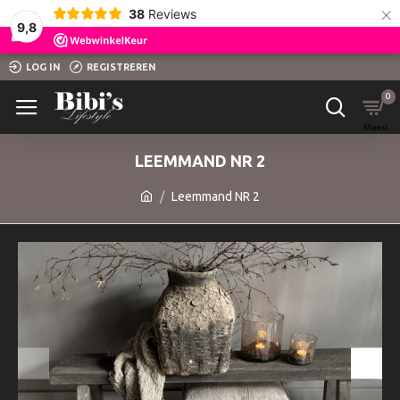
×
38
Reviews
9,8
LOG IN
REGISTREREN
0
LEEMMAND NR 2
Leemmand NR 2