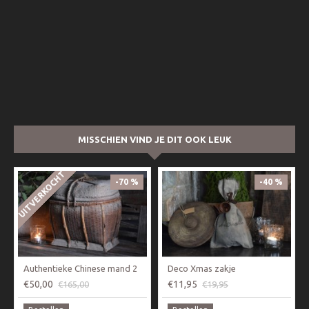
MISSCHIEN VIND JE DIT OOK LEUK
UITVERKOCHT
-70 %
-40 %
Authentieke Chinese mand 2
Deco Xmas zakje
€50,00
€11,95
€165,00
€19,95