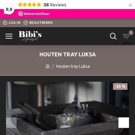
×
38
Reviews
9,8
LOG IN
REGISTREREN
0
HOUTEN TRAY LUKSA
Houten tray Luksa
-33 %