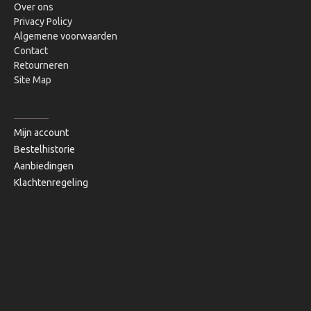
Over ons
Privacy Policy
Algemene voorwaarden
Contact
Retourneren
Site Map
MIJN ACCOUNT
Mijn account
Bestelhistorie
Aanbiedingen
Klachtenregeling
Copyright © 2020, Bibi's Lifestyle, Alle rechten voorbehouden