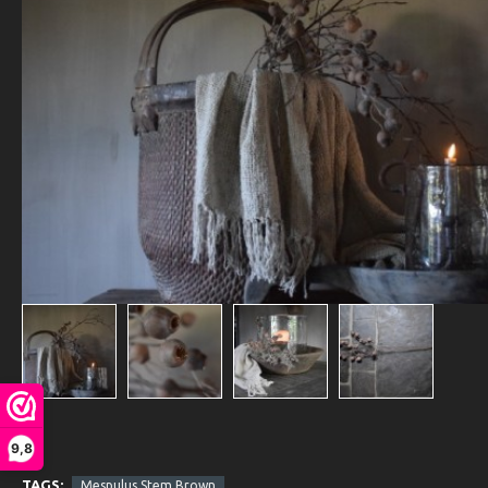
9,8
TAGS:
Mespulus Stem Brown