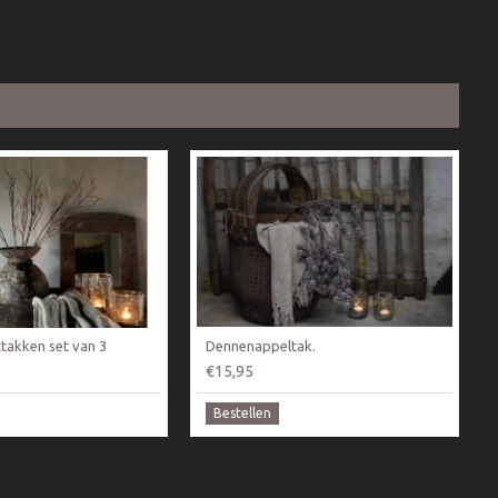
takken set van 3
Dennenappeltak.
€15,95
Bestellen