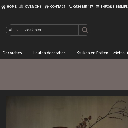
HOME
OVER ONS
CONTACT
06 36 555 187
INFO@BIBISLIFE
All
Decoraties
Houten decoraties
Kruiken en Potten
Metaal-i