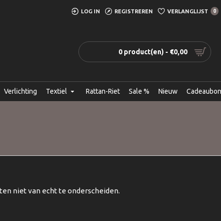
LOG IN
REGISTREREN
VERLANGLIJST
0
0 product(en) - €0,00
Verlichting
Textiel
Rattan-Riet
Sale %
Nieuw
Cadeaubo
en niet van echt te onderscheiden.