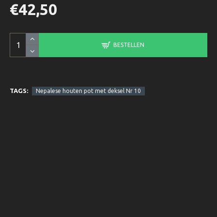
€42,50
BESTELLEN
TAGS:
Nepalese houten pot met deksel Nr 10