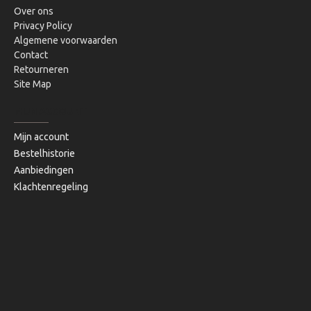
Over ons
Privacy Policy
Algemene voorwaarden
Contact
Retourneren
Site Map
MIJN ACCOUNT
Mijn account
Bestelhistorie
Aanbiedingen
Klachtenregeling
Copyright © 2020, Bibi's Lifestyle, Alle rechten voorbehouden