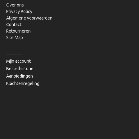
Over ons
Privacy Policy
Algemene voorwaarden
Contact
Retourneren
Site Map
MIJN ACCOUNT
Mijn account
Bestelhistorie
Aanbiedingen
Klachtenregeling
Copyright © 2020, Bibi's Lifestyle, Alle rechten voorbehouden