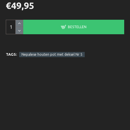
€49,95
BESTELLEN
TAGS:
Nepalese houten pot met deksel Nr 5