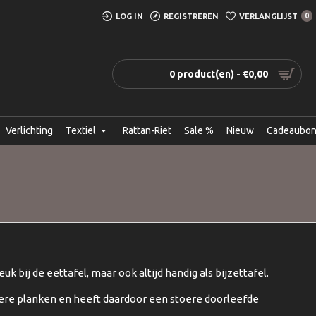
LOG IN
REGISTREREN
VERLANGLIJST
0
0 product(en) - €0,00
Verlichting
Textiel
Rattan-Riet
Sale %
Nieuw
Cadeaubo
leuk bij de eettafel, maar ook altijd handig als bijzettafel.
ere planken en heeft daardoor een stoere doorleefde