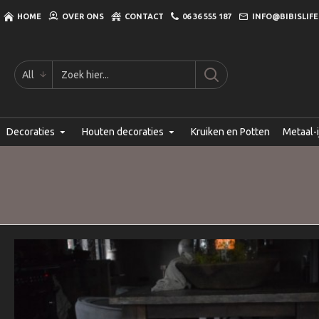
HOME
OVER ONS
CONTACT
06 36 555 187
INFO@BIBISLIFE
All
Decoraties
Houten decoraties
Kruiken en Potten
Metaal-i