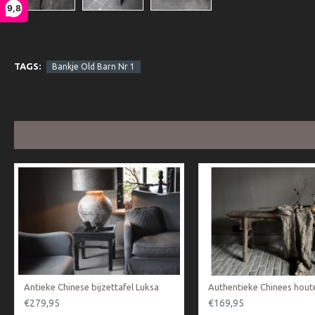
9,8
TAGS:
Bankje Old Barn Nr 1
Antieke Chinese bijzettafel Luksa
€279,95
€169,95