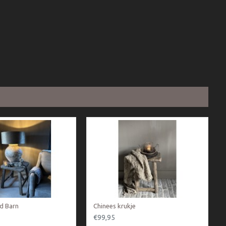
ld Barn
Chinees krukje
€99,95