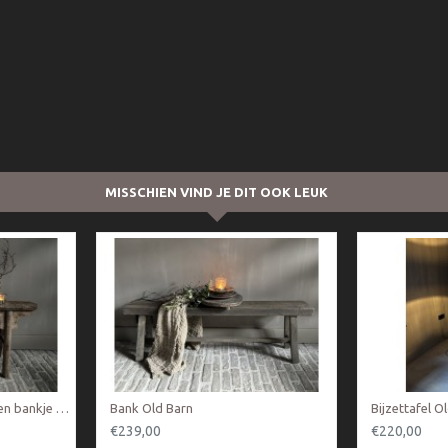
MISSCHIEN VIND JE DIT OOK LEUK
Authentieke Chinees houten bankje Nr 1
Bank Old Barn
Bijzettafel O
€239,00
€220,00