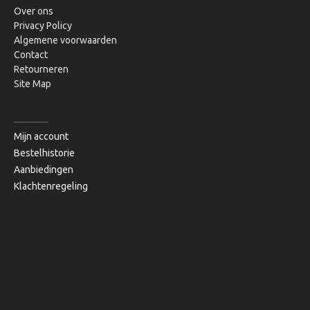
Over ons
Privacy Policy
Algemene voorwaarden
Contact
Retourneren
Site Map
MIJN ACCOUNT
Mijn account
Bestelhistorie
Aanbiedingen
Klachtenregeling
Copyright © 2020, Bibi's Lifestyle, Alle rechten voorbehouden