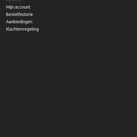
Mijn account
Bestelhistorie
Aanbiedingen
Klachtenregeling
Copyright © 2020, Bibi's Lifestyle, Alle rechten voorbehouden