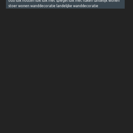
oud luik houten luik luik met spiegel luik met haken landelijk wonen
stoer wonen wanddecoratie landelijke wanddecoratie