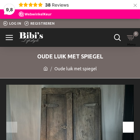
×
38
Reviews
9,8
LOG IN
REGISTREREN
0
OUDE LUIK MET SPIEGEL
Oude luik met spiegel