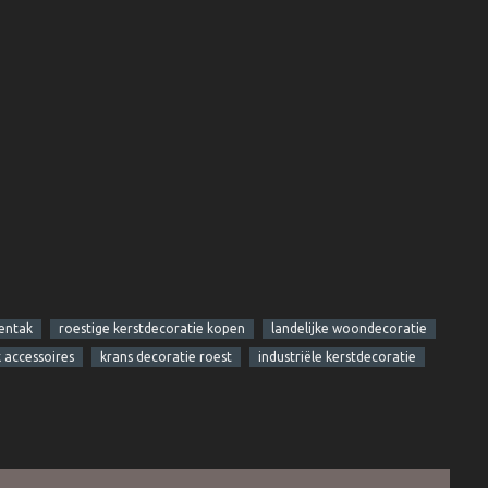
entak
roestige kerstdecoratie kopen
landelijke woondecoratie
k accessoires
krans decoratie roest
industriële kerstdecoratie