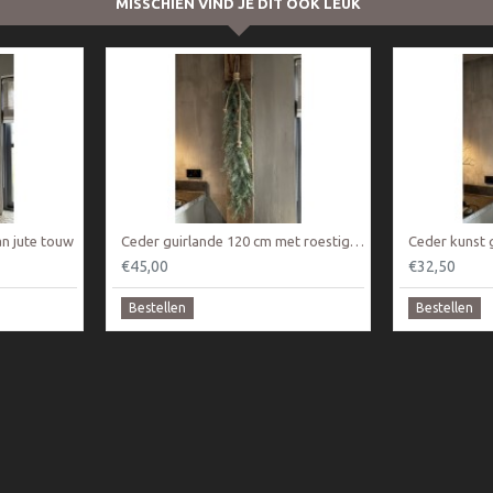
MISSCHIEN VIND JE DIT OOK LEUK
n jute touw
Ceder guirlande 120 cm met roestige bellen ketting
Ceder kunst 
€45,00
€32,50
Bestellen
Bestellen