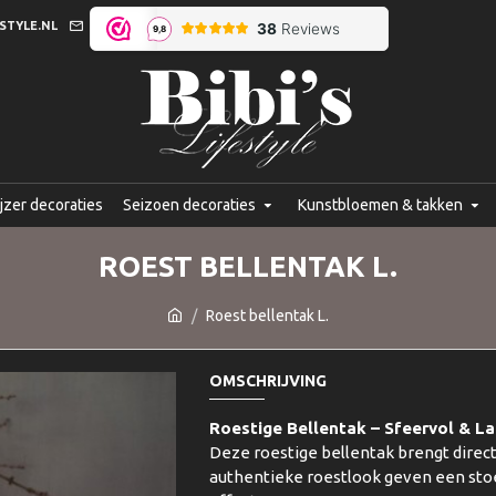
STYLE.NL
jzer decoraties
Seizoen decoraties
Kunstbloemen & takken
ROEST BELLENTAK L.
Roest bellentak L.
OMSCHRIJVING
Roestige Bellentak – Sfeervol & La
Deze roestige bellentak brengt direc
authentieke roestlook geven een stoer