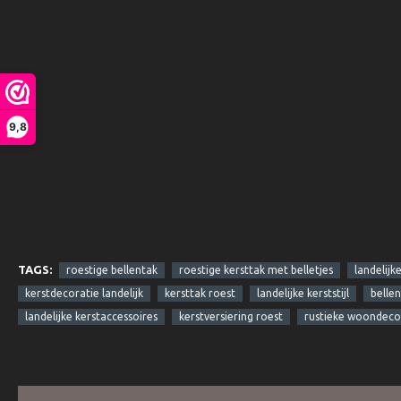
9,8
TAGS:
roestige bellentak
roestige kersttak met belletjes
landelijk
kerstdecoratie landelijk
kersttak roest
landelijke kerststijl
belle
landelijke kerstaccessoires
kerstversiering roest
rustieke woondecor