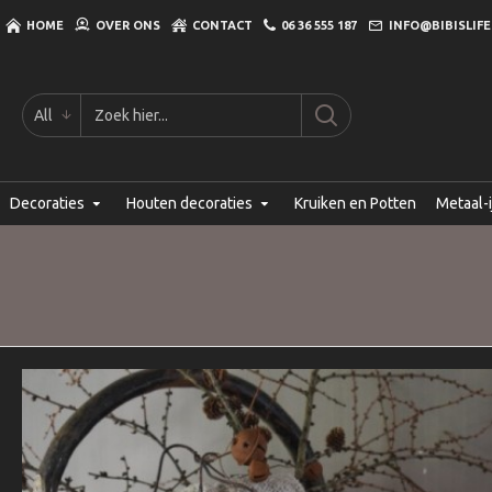
HOME
OVER ONS
CONTACT
06 36 555 187
INFO@BIBISLIFE
All
Decoraties
Houten decoraties
Kruiken en Potten
Metaal-i