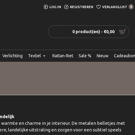
LOG IN
REGISTREREN
VERLANGLIJST
0
0 product(en) - €0,00
Verlichting
Textiel
Rattan-Riet
Sale %
Nieuw
Cadeaubo
ndelijk
t warmte en charme in je interieur. De metalen belletjes met
e, landelijke uitstraling en zorgen voor een subtiel speels