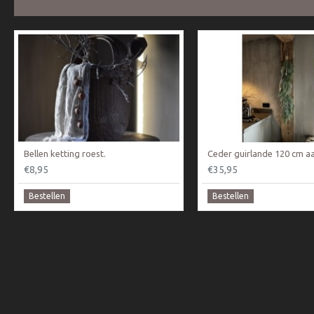
Bellen ketting roest.
Ceder guirlande 120 cm aa
€8,95
€35,95
Bestellen
Bestellen