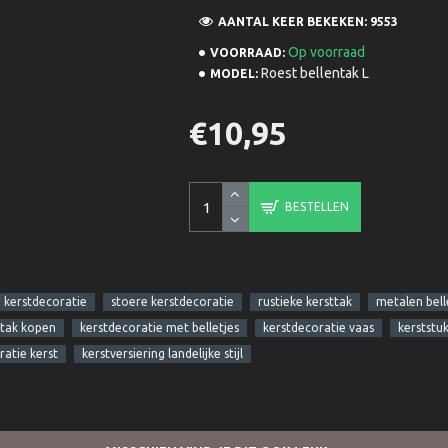
AANTAL KEER BEKEKEN: 9553
Op voorraad
VOORRAAD:
Roest bellentak L
MODEL:
€10,95
BESTELLEN
e kerstdecoratie
stoere kerstdecoratie
rustieke kersttak
metalen bell
ntak kopen
kerstdecoratie met belletjes
kerstdecoratie vaas
kerststu
atie kerst
kerstversiering landelijke stijl