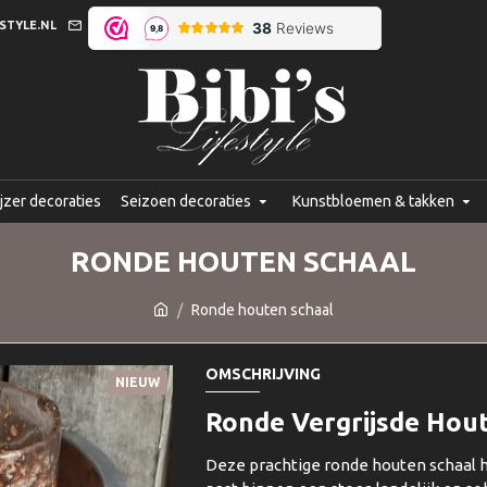
STYLE.NL
jzer decoraties
Seizoen decoraties
Kunstbloemen & takken
RONDE HOUTEN SCHAAL
Ronde houten schaal
OMSCHRIJVING
NIEUW
Ronde Vergrijsde Hou
Deze prachtige ronde houten schaal he