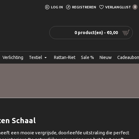
LOG IN
REGISTREREN
VERLANGLIJST
0
0 product(en) - €0,00
Verlichting
Textiel
Rattan-Riet
Sale %
Nieuw
Cadeaubo
ten Schaal
eft een mooie vergrijsde, doorleefde uitstraling die perfect