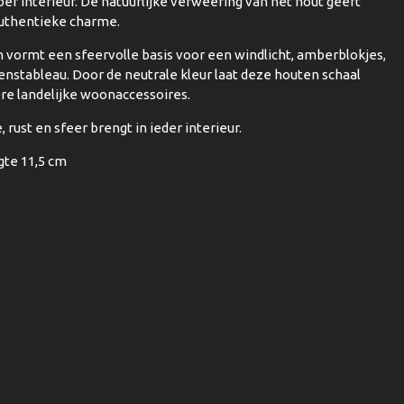
ber interieur. De natuurlijke verweering van het hout geeft
authentieke charme.
en vormt een sfeervolle basis voor een windlicht, amberblokjes,
enstableau. Door de neutrale kleur laat deze houten schaal
e landelijke woonaccessoires.
 rust en sfeer brengt in ieder interieur.
te 11,5 cm