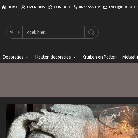
HOME
OVER ONS
CONTACT
06 36 555 187
INFO@BIBISLIFE
All
Decoraties
Houten decoraties
Kruiken en Potten
Metaal-i