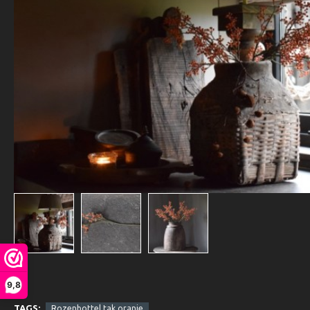
9,8
TAGS:
Rozenbottel tak oranje