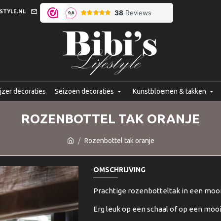
STYLE.NL
jzer decoraties
Seizoen decoraties
Kunstbloemen & takken
ROZENBOTTEL TAK ORANJE
Rozenbottel tak oranje
OMSCHRIJVING
Prachtige rozenbotteltak in een mooie
Erg leuk op een schaal of op een mooi