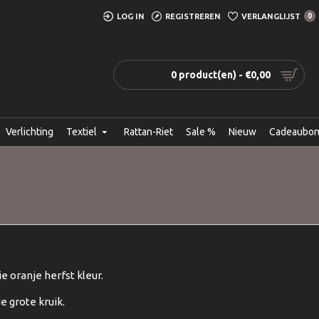
LOG IN
REGISTREREN
VERLANGLIJST
0
0 product(en) - €0,00
Verlichting
Textiel
Rattan-Riet
Sale %
Nieuw
Cadeaubo
 oranje herfst kleur.
e grote kruik.