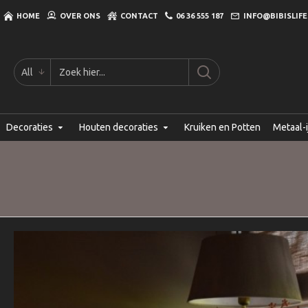
HOME
OVER ONS
CONTACT
06 36 555 187
INFO@BIBISLIFE
All
Decoraties
Houten decoraties
Kruiken en Potten
Metaal-i