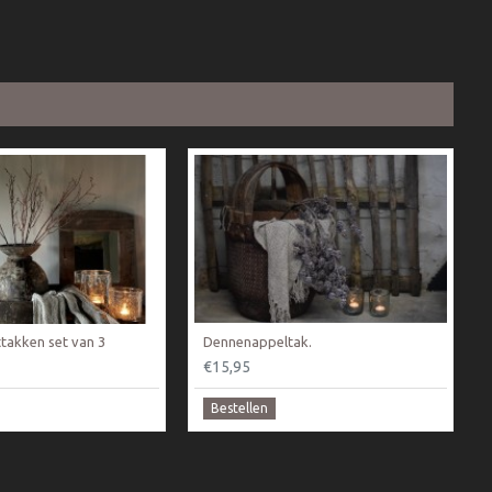
takken set van 3
Dennenappeltak.
€15,95
Bestellen