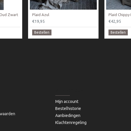
/ Oud Zwart
Plaid Azul
Plaid Chippy 
€19,95
€42,95
Bestellen
Bestellen
MIJN ACCOUNT
Mijn account
Bestelhistorie
waarden
Aanbiedingen
Klachtenregeling