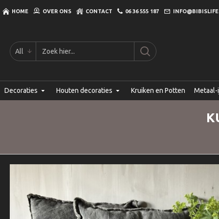
HOME
OVER ONS
CONTACT
06 36 555 187
INFO@BIBISLIFE
All
Decoraties
Houten decoraties
Kruiken en Potten
Metaal-i
K