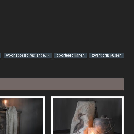
woonaccessoires landelijk
doorleefd linnen
zwart grijs kussen