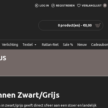
LOG IN
REGISTREREN
VERLANGLIJST
0
0 product(en) - €0,00
Verlichting
Textiel
Rattan-Riet
Sale %
Nieuw
Cadeaubo
JS
nnen Zwart/Grijs
 in zwart/grijs geeft direct sfeer aan een stoer en landelijk