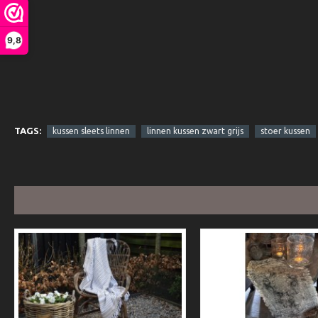
9,8
TAGS:
kussen sleets linnen
linnen kussen zwart grijs
stoer kussen