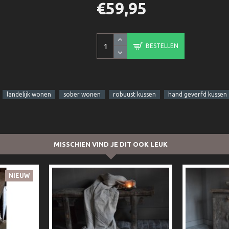
€59,95
BESTELLEN
landelijk wonen
sober wonen
robuust kussen
hand geverfd kussen
MISSCHIEN VIND JE DIT OOK LEUK
NIEUW