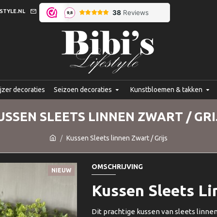
STYLE.NL
jzer decoraties
Seizoen decoraties
Kunstbloemen & takken
USSEN SLEETS LINNEN ZWART / GRI
Kussen Sleets linnen Zwart / Grijs
OMSCHRIJVING
NIEUW
Kussen Sleets Li
Dit prachtige kussen van sleets linnen