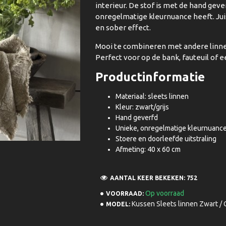
interieur. De stof is met de hand gev
onregelmatige kleurnuance heeft. Juis
en sober effect.
Mooi te combineren met andere linne
Perfect voor op de bank, fauteuil of 
Productinformatie
Materiaal: sleets linnen
Kleur: zwart/grijs
Hand geverfd
Unieke, onregelmatige kleurnuanc
Stoere en doorleefde uitstraling
Afmeting: 40 x 60 cm
AANTAL KEER BEKEKEN: 752
Op voorraad
VOORRAAD:
Kussen Sleets linnen Zwart / G
MODEL: