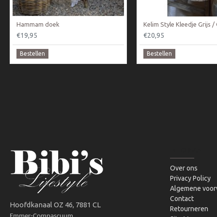
Hammam doek
Kelim Style Kleedje Grijs 
€19,95
€20,95
Bestellen
Bestellen
INFORMATIE
Over ons
Privacy Policy
Algemene voor
Contact
Hoofdkanaal OZ 46, 7881 CL
Retourneren
Emmer-Compascuum