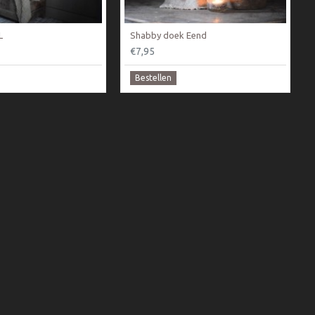
L
Shabby doek Eend
€7,95
Bestellen