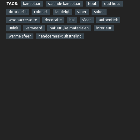
TAGS:
kandelaar
staande kandelaar
hout
oud hout
doorleefd
robuust
landelijk
stoer
sober
woonaccessoire
decoratie
hal
sfeer
authentiek
uniek
verweerd
natuurlijke materialen
interieur
warme sfeer
handgemaakt uitstraling