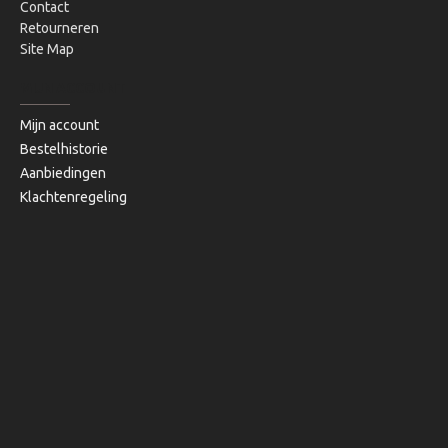
Contact
Retourneren
Site Map
MIJN ACCOUNT
Mijn account
Bestelhistorie
Aanbiedingen
Klachtenregeling
Copyright © 2020, Bibi's Lifestyle, Alle rechten voorbehouden