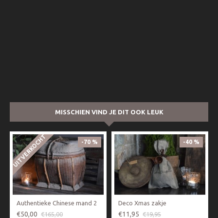
MISSCHIEN VIND JE DIT OOK LEUK
UITVERKOCHT
-70 %
-40 %
Authentieke Chinese mand 2
Deco Xmas zakje
€50,00
€11,95
€165,00
€19,95