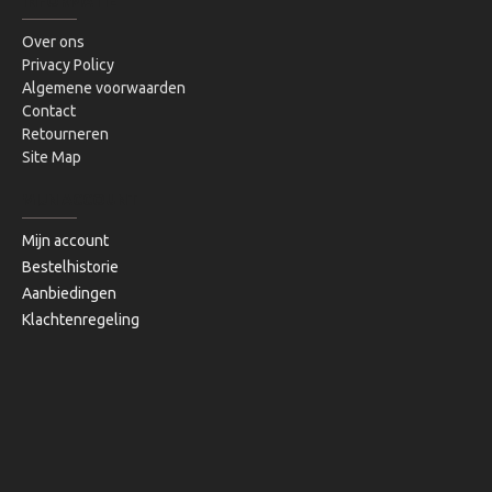
INFORMATIE
Over ons
Privacy Policy
Algemene voorwaarden
Contact
Retourneren
Site Map
MIJN ACCOUNT
Mijn account
Bestelhistorie
Aanbiedingen
Klachtenregeling
Copyright © 2020, Bibi's Lifestyle, Alle rechten voorbehouden