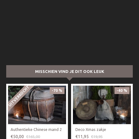
MISSCHIEN VIND JE DIT OOK LEUK
UITVERKOCHT
-70 %
-40 %
Authentieke Chinese mand 2
Deco Xmas zakje
€50,00
€11,95
€165,00
€19,95