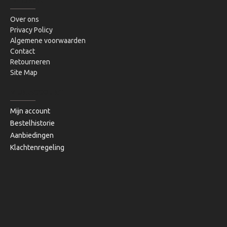
INFORMATIE
Over ons
Privacy Policy
Algemene voorwaarden
Contact
Retourneren
Site Map
MIJN ACCOUNT
Mijn account
Bestelhistorie
Aanbiedingen
Klachtenregeling
Copyright © 2020, Bibi's Lifestyle, Alle rechten voorbehouden