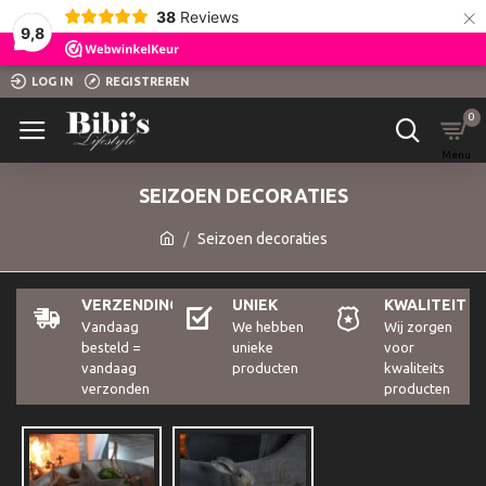
×
38
Reviews
9,8
LOG IN
REGISTREREN
0
SEIZOEN DECORATIES
Seizoen decoraties
VERZENDING
UNIEK
KWALITEIT
Vandaag
We hebben
Wij zorgen
besteld =
unieke
voor
vandaag
producten
kwaliteits
verzonden
producten