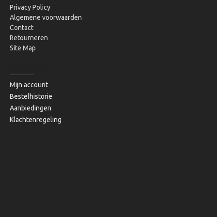
Privacy Policy
Algemene voorwaarden
Contact
Retourneren
Site Map
MIJN ACCOUNT
Mijn account
Bestelhistorie
Aanbiedingen
Klachtenregeling
Copyright © 2020, Bibi's Lifestyle, Alle rechten voorbehouden