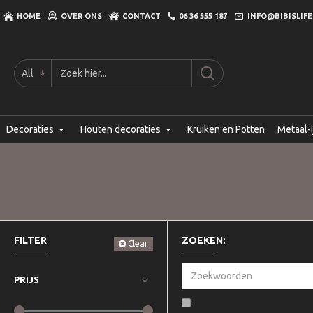
HOME
OVER ONS
CONTACT
06 36 555 187
INFO@BIBISLIFE
All
Decoraties
Houten decoraties
Kruiken en Potten
Metaal-i
FILTER
ZOEKEN:
Clear
PRIJS
Zoeken in sub-categorieën