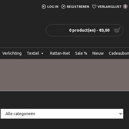
LOG IN
REGISTREREN
VERLANGLIJST
0
0 product(en) - €0,00
Verlichting
Textiel
Rattan-Riet
Sale %
Nieuw
Cadeaubo