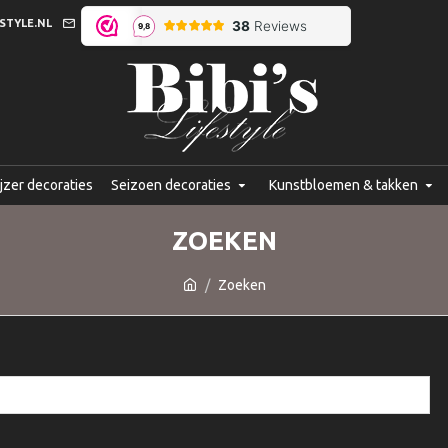
STYLE.NL
jzer decoraties
Seizoen decoraties
Kunstbloemen & takken
ZOEKEN
Zoeken