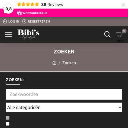
×
38
Reviews
9,8
LOG IN
REGISTREREN
0
ZOEKEN
Zoeken
ZOEKEN:
Zoeken in sub-categorieën
Zoek ook in productomschrijving