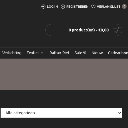
LOG IN
REGISTREREN
VERLANGLIJST
0
0 product(en) - €0,00
Verlichting
Textiel
Rattan-Riet
Sale %
Nieuw
Cadeaubo