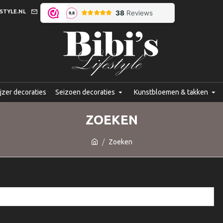
STYLE.NL
jzer decoraties
Seizoen decoraties
Kunstbloemen & takken
ZOEKEN
Zoeken