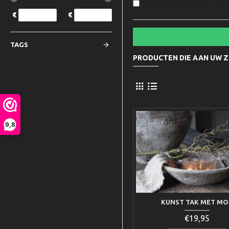
Zoek ook in productomschr
€
€
TAGS
PRODUCTEN DIE AAN UW 
9,8
KUNST TAK MET MO
€19,95