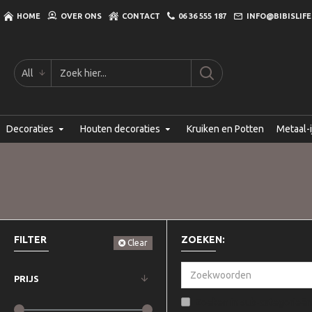
HOME
OVER ONS
CONTACT
06 36 555 187
INFO@BIBISLIFE
All
Decoraties
Houten decoraties
Kruiken en Potten
Metaal-i
FILTER
ZOEKEN:
Clear
PRIJS
Zoeken in sub-categorieën