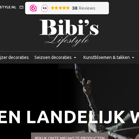
STYLE.NL
jzer decoraties
Seizoen decoraties
Kunstbloemen & takken
EN LANDELIJK
BEKIJK ONZE NIEUWSTE PRODUCTEN