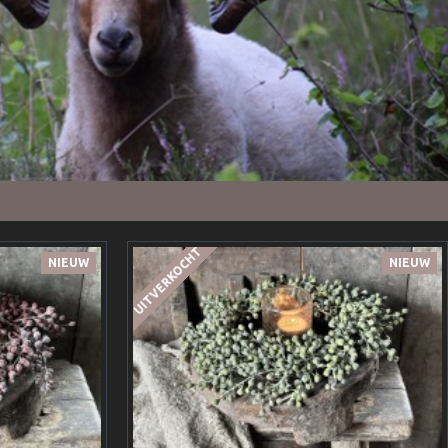
UITVERKOCHT
NIEUW
NIEUW