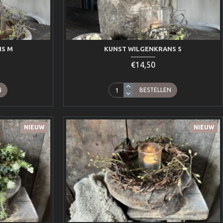
NS M
KUNST WILGENKRANS S
€14,50
N
BESTELLEN
NIEUW
NIEUW