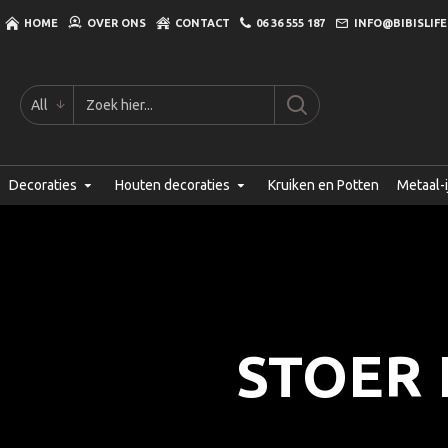
HOME
OVER ONS
CONTACT
06 36 555 187
INFO@BIBISLIFE
All
Decoraties
Houten decoraties
Kruiken en Potten
Metaal-i
STOER 