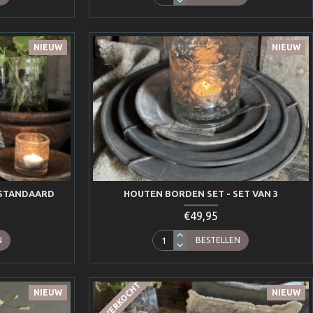
NIEUW
NIEUW
STANDAARD
HOUTEN BORDEN SET - SET VAN 3
€49,95
N
BESTELLEN
UITVERKOCHT
NIEUW
NIEUW