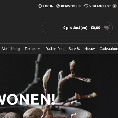
LOG IN
REGISTREREN
VERLANGLIJST
0
0 product(en) - €0,00
Verlichting
Textiel
Rattan-Riet
Sale %
Nieuw
Cadeaubo
 WONEN!