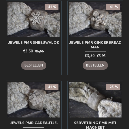
-41 %
-41 %
JEWELS PMR SNEEUWVLOK
JEWELS PMR GINGERBREAD
MAN
€3,50
€5,95
€3,50
€5,95
BESTELLEN
BESTELLEN
-41 %
-25 %
JEWELS PMR CADEAUTJE.
SERVETRING PMR MET
MAGNEET