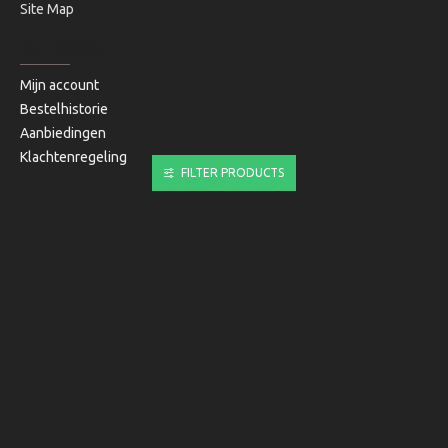
Site Map
MIJN ACCOUNT
Mijn account
Bestelhistorie
Aanbiedingen
Klachtenregeling
FILTER PRODUCTS
Copyright © 2020, Bibi's Lifestyle, Alle rechten voorbehouden