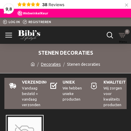
×
38
Reviews
9,8
LOG IN
REGISTREREN
0
STENEN DECORATIES
Decoraties
Stenen decoraties
VERZENDING
UNIEK
KWALITEIT
Vandaag
We hebben
Wij zorgen
besteld =
unieke
voor
vandaag
producten
kwaliteits
verzonden
producten