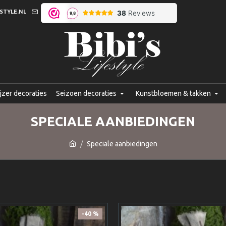
STYLE.NL
jzer decoraties
Seizoen decoraties
Kunstbloemen & takken
SPECIALE AANBIEDINGEN
Speciale aanbiedingen
-40 %