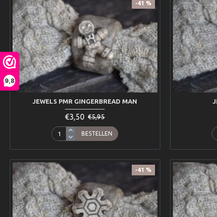
-41 %
9,8
JEWELS PMR GINGERBREAD MAN
J
€3,50
€5,95
BESTELLEN
-41 %