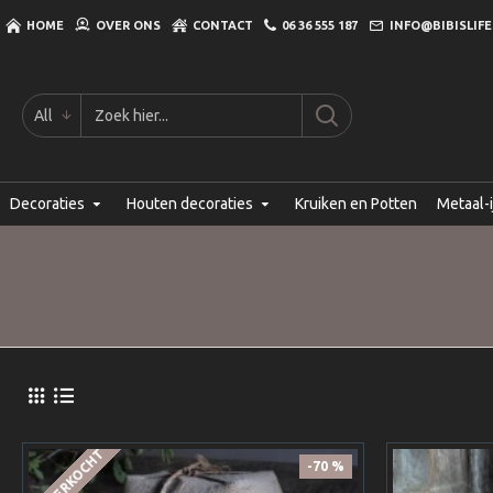
HOME
OVER ONS
CONTACT
06 36 555 187
INFO@BIBISLIFE
All
Decoraties
Houten decoraties
Kruiken en Potten
Metaal-i
UITVERKOCHT
-70 %