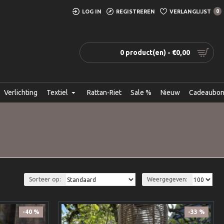
LOG IN
REGISTREREN
VERLANGLIJST
0
0 product(en) - €0,00
Verlichting
Textiel
Rattan-Riet
Sale %
Nieuw
Cadeaubo
Sorteer op:
Weergegeven:
-40 %
-33 %