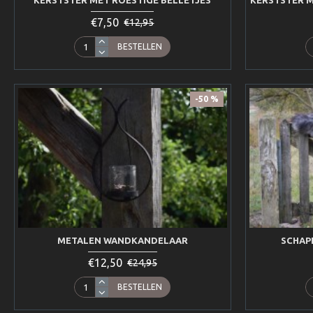
KERSTSTER MET ROESTIGE BELLETJES
KERSTSTER M
€7,50
€12,95
BESTELLEN
-50 %
METALEN WANDKANDELAAR
SCHAP
€12,50
€24,95
BESTELLEN