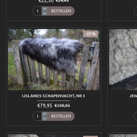
€22,50
€29,95
BESTELLEN
-27 %
IJSLANDS SCHAPENVACHT, NR 3
JEW
€79,95
€109,95
BESTELLEN