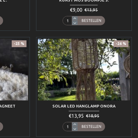
 L.
KUNST MOS BOOMPJE S.
€9,00
€13,95
BESTELLEN
-25 %
-26 %
AGNEET
SOLAR LED HANGLAMP ONORA
€13,95
€18,95
BESTELLEN