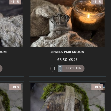
-41 %
-41 %
BOOM
JEWELS PMR KROON
€3,50
€5,95
BESTELLEN
-40 %
-40 %