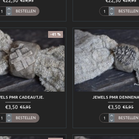
€22,50
€22,50
€29,95
€29,95
BESTELLEN
BESTELLEN
-41 %
ELS PMR CADEAUTJE.
JEWELS PMR DENNENA
€3,50
€3,50
€5,95
€5,95
BESTELLEN
BESTELLEN