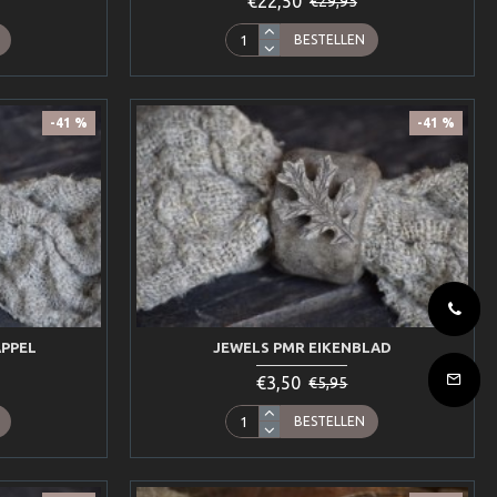
€22,50
€29,95
BESTELLEN
-41 %
-41 %
PPEL
JEWELS PMR EIKENBLAD
€3,50
€5,95
BESTELLEN