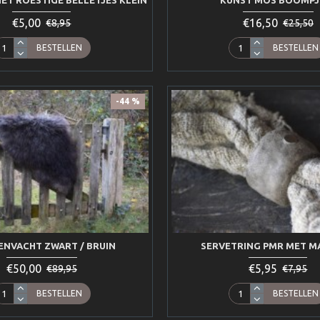
ET ROESTIGE BELLETJES KLEIN
KUNST MOS BOOMPJE
€5,00
€16,50
€8,95
€25,50
BESTELLEN
BESTELLEN
-44 %
ENVACHT ZWART / BRUIN
SERVETRING PMR MET M
€50,00
€5,95
€89,95
€7,95
BESTELLEN
BESTELLEN