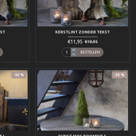
KST
KERSTLINT ZONDER TEKST
€11,95
€19,95
BESTELLEN
-35 %
-35 %