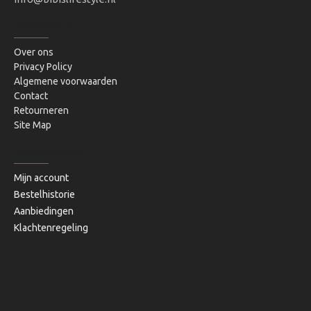
INFORMATIE
Over ons
Privacy Policy
Algemene voorwaarden
Contact
Retourneren
Site Map
MIJN ACCOUNT
Mijn account
Bestelhistorie
Aanbiedingen
Klachtenregeling
Copyright © 2020, Bibi's Lifestyle, Alle rechten voorbehouden