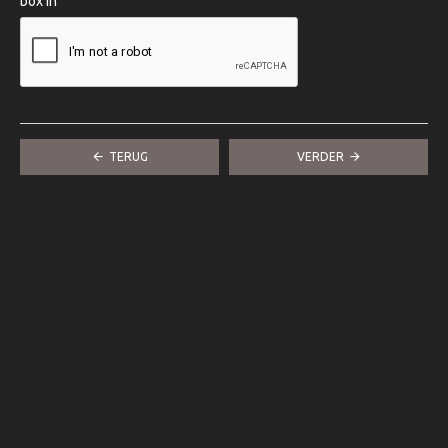
box in
TERUG
VERDER