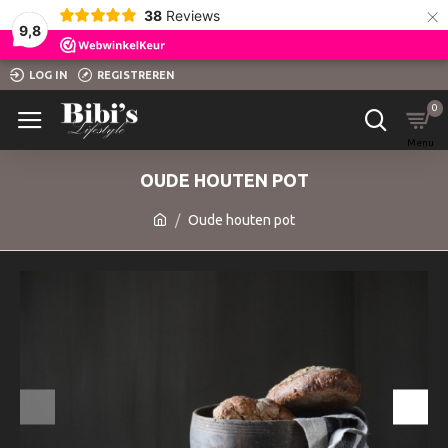
×
38
Reviews
9,8
LOG IN
REGISTREREN
0
OUDE HOUTEN POT
Oude houten pot