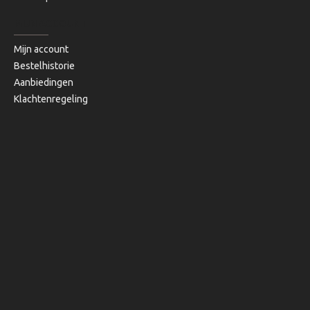
MIJN ACCOUNT
Mijn account
Bestelhistorie
Aanbiedingen
Klachtenregeling
Copyright © 2020, Bibi's Lifestyle, Alle rechten voorbehouden